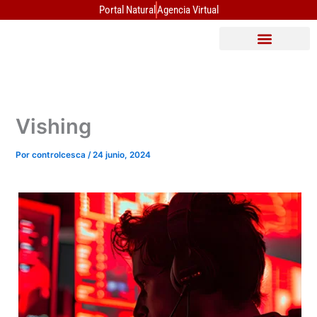
Ir
Portal Natural
Agencia Virtual
al
contenido
Vishing
Por
controlcesca
/
24 junio, 2024