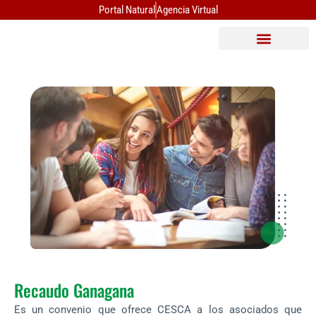
Ir
Portal Natural
Agencia Virtual
al
contenido
Recaudo Ganagana
Es un convenio que ofrece CESCA a los asociados que