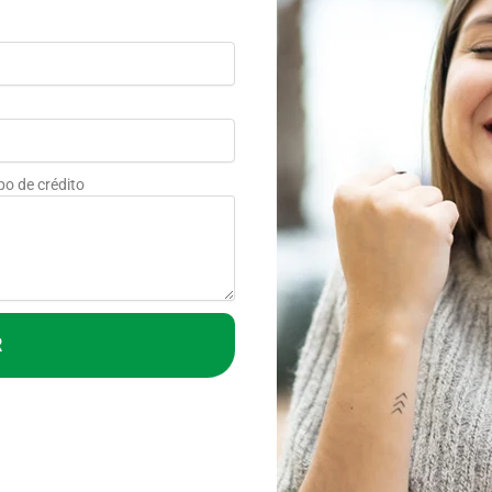
po de crédito
R