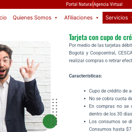
Portal Natural
Agencia Virtual
icio
Quienes Somos
Afiliaciones
Servicios
Tarjeta con cupo de cré
Por medio de las tarjetas déb
Bogotá y Coopcentral, CESCA 
realizar compras o retirar efect
Características:
Cupo de crédito de 
No se cobra cuota d
En compras no se c
dentro de los 30 día
Los consumos se dif
Consumos hasta $7.