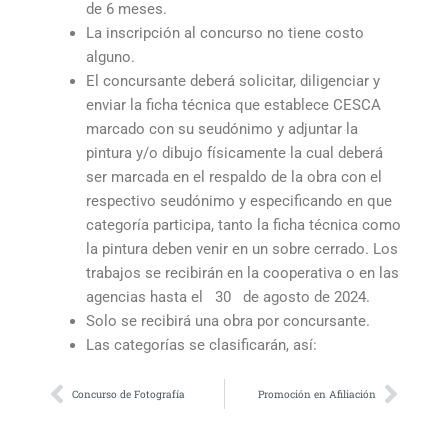
par
de 6 meses.
par
La inscripción al concurso no tiene costo
en
alguno.
Asa
El concursante deberá solicitar, diligenciar y
enviar la ficha técnica que establece CESCA
Leer
marcado con su seudónimo y adjuntar la
más
pintura y/o dibujo físicamente la cual deberá
ser marcada en el respaldo de la obra con el
respectivo seudónimo y especificando en que
categoría participa, tanto la ficha técnica como
la pintura deben venir en un sobre cerrado. Los
trabajos se recibirán en la cooperativa o en las
agencias hasta el 30 de agosto de 2024.
Solo se recibirá una obra por concursante.
Las categorías se clasificarán, así:
Prev
Next
Concurso de Fotografía
Promoción en Afiliación