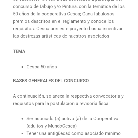
concurso de Dibujo y/o Pintura, con la temática de los
IN
50 años de la cooperativa Cesca; Gana fabulosos
DE
premios descritos en el reglamento y conoce los
GES
requisitos. Cesca con este proyecto busca incentivar
CE
las destrezas artísticas de nuestros asociados.
COO
DE
TEMA
AH
Y
Cesca 50 años
CRE
PE
BASES GENERALES DEL CONCURSO
20
Leer
A continuación, se anexa la respectiva convocatoria y
más
requisitos para la postulación a revisoría fiscal
Ser asociado (a) activo (a) de la Cooperativa
Del
(adultos y MundoCesca)
háb
Tener una antigüedad como asociado mínimo