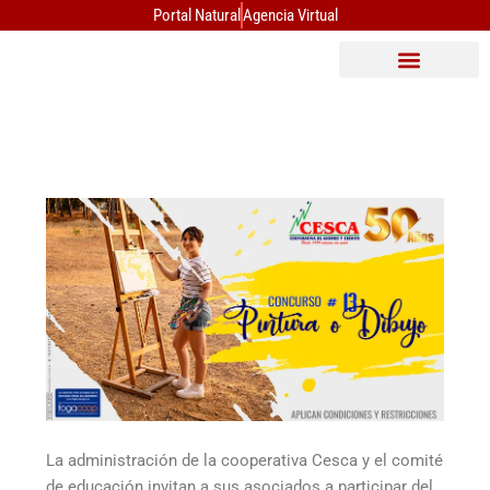
Ir
Portal Natural
Agencia Virtual
al
contenido
Asa
Gen
Ord
de
Del
Año
20
Leer
más
La administración de la cooperativa Cesca y el comité
de educación invitan a sus asociados a participar del