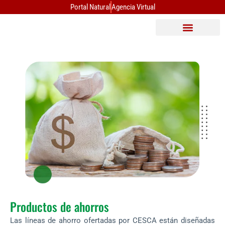
Ir
Portal Natural
Agencia Virtual
al
contenido
Productos de ahorros
Las líneas de ahorro ofertadas por CESCA están diseñadas